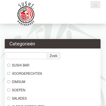
Home
Categorieën
Bestellen
Menu
Zoek
SUSHI BAR
Reservaties
VOORGERECHTEN
Login
DIMSUM
Contact
SOEPEN
SALADES