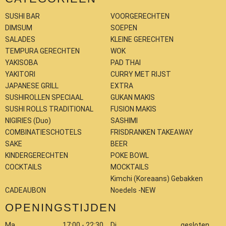
SUSHI BAR
VOORGERECHTEN
DIMSUM
SOEPEN
SALADES
KLEINE GERECHTEN
TEMPURA GERECHTEN
WOK
YAKISOBA
PAD THAI
YAKITORI
CURRY MET RIJST
JAPANESE GRILL
EXTRA
SUSHIROLLEN SPECIAAL
GUKAN MAKIS
SUSHI ROLLS TRADITIONAL
FUSION MAKIS
NIGIRIES (Duo)
SASHIMI
COMBINATIESCHOTELS
FRISDRANKEN TAKEAWAY
SAKE
BEER
KINDERGERECHTEN
POKE BOWL
COCKTAILS
MOCKTAILS
Kimchi (Koreaans) Gebakken
CADEAUBON
Noedels -NEW
OPENINGSTIJDEN
Ma
17:00 - 22:30
Di
gesloten