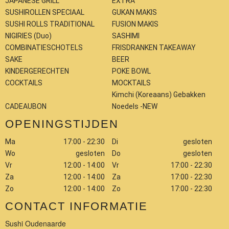
JAPANESE GRILL
EXTRA
SUSHIROLLEN SPECIAAL
GUKAN MAKIS
SUSHI ROLLS TRADITIONAL
FUSION MAKIS
NIGIRIES (Duo)
SASHIMI
COMBINATIESCHOTELS
FRISDRANKEN TAKEAWAY
SAKE
BEER
KINDERGERECHTEN
POKE BOWL
COCKTAILS
MOCKTAILS
Kimchi (Koreaans) Gebakken
CADEAUBON
Noedels -NEW
OPENINGSTIJDEN
Ma
17:00 - 22:30
Di
gesloten
Wo
gesloten
Do
gesloten
Vr
12:00 - 14:00
Vr
17:00 - 22:30
Za
12:00 - 14:00
Za
17:00 - 22:30
Zo
12:00 - 14:00
Zo
17:00 - 22:30
CONTACT INFORMATIE
Sushi Oudenaarde