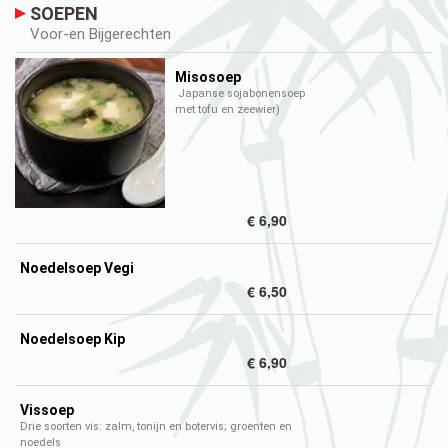
SOEPEN
Voor-en Bijgerechten
Misosoep
Japanse sojabonensoep
met tofu en zeewier)
€ 6,90
Noedelsoep Vegi
€ 6,50
Noedelsoep Kip
€ 6,90
Vissoep
​Drie soorten vis: zalm, tonijn en botervis; groenten en
noedels