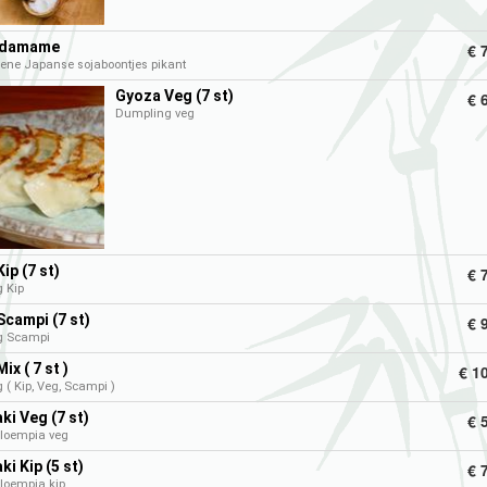
Edamame
€ 
roene Japanse sojaboontjes pikant
Gyoza Veg (7 st)
€ 
Dumpling veg
ip (7 st)
€ 
 Kip
campi (7 st)
€ 
g Scampi
ix ( 7 st )
€ 1
( Kip, Veg, Scampi )
i Veg (7 st)
€ 
loempia veg
i Kip (5 st)
€ 
loempia kip