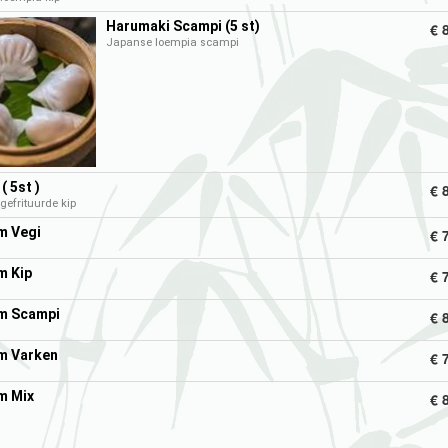
Harumaki Scampi (5 st)
€ 
Japanse loempia scampi
( 5st )
€ 
gefrituurde kip
m Vegi
€ 
m Kip
€ 
m Scampi
€ 
m Varken
€ 
m Mix
€ 