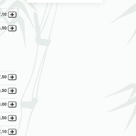
7,10
6,50
7,50
9,50
0,00
5,50
7,10