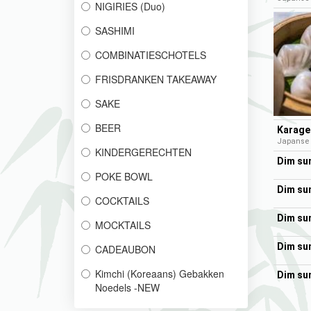
NIGIRIES (Duo)
SASHIMI
COMBINATIESCHOTELS
FRISDRANKEN TAKEAWAY
SAKE
BEER
Karage 
Japanse 
KINDERGERECHTEN
Dim su
POKE BOWL
Dim su
COCKTAILS
Dim su
MOCKTAILS
Dim su
CADEAUBON
Kimchi (Koreaans) Gebakken
Dim su
Noedels -NEW