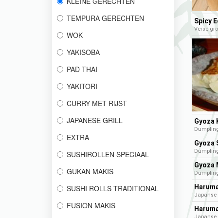
KLEINE GERECHTEN
TEMPURA GERECHTEN
Spicy 
​Verse g
WOK
YAKISOBA
PAD THAI
YAKITORI
CURRY MET RIJST
JAPANESE GRILL
Gyoza K
Dumpling
EXTRA
Gyoza S
Dumplin
SUSHIROLLEN SPECIAAL
Gyoza M
GUKAN MAKIS
Dumpling 
Harumak
SUSHI ROLLS TRADITIONAL
Japanse 
FUSION MAKIS
Harumak
Japanse 