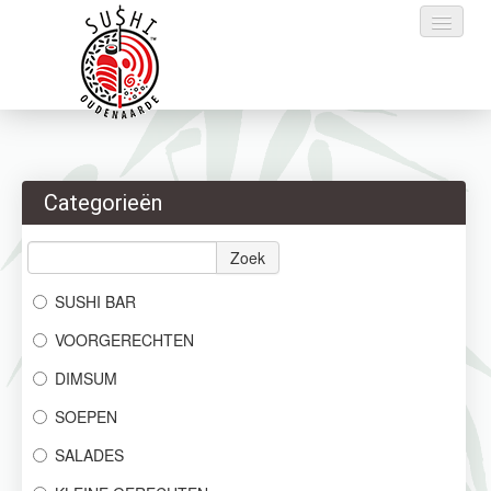
Home
Categorieën
Bestellen
Menu
Zoek
SUSHI BAR
Reservaties
VOORGERECHTEN
Login
DIMSUM
Contact
SOEPEN
SALADES